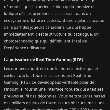
démontre que l'expérience, bien qu'immersive et
ludique dès les premiers clics, s'inscrit dans un
écosystème offshore nécessitant une vigilance accrue
de la part des joueurs canadiens. Ce qui frappe
immédiatement, c'est la structure du catalogue, un
choix technologique qui définit l'entièreté de
l'expérience utilisateur.
La puissance de Real Time Gaming (RTG)
Les données montrent que le moteur historique et
exclusif qui fait tourner ce casino est Real Time
Gaming (RTG). Ce développeur, véritable pilier de
l'industrie, fournit une interface robuste qui a fait ses
preuves au fil des décennies. Vous ne trouverez pas ici
des milliers de jeux de fournisseurs obscurs, mais une
sélection ultra-optimisée d'environ 200 à 300 titres qui