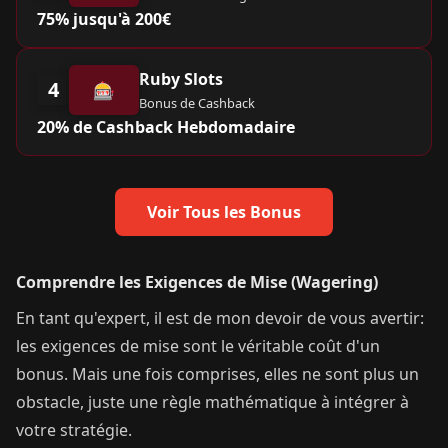
75% jusqu'à 200€
Ruby Slots
4
🎰
Bonus de Cashback
20% de Cashback Hebdomadaire
Voir Tous les Bonus
Comprendre les Exigences de Mise (Wagering)
En tant qu'expert, il est de mon devoir de vous avertir:
les exigences de mise sont le véritable coût d'un
bonus. Mais une fois comprises, elles ne sont plus un
obstacle, juste une règle mathématique à intégrer à
votre stratégie.