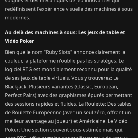
soignés et des mécaniques de jeu innovantes qui
redéfinissent l'expérience visuelle des machines à sous
modernes.
Au-delà des machines à sous: Les jeux de table et
Vidéo Poker
Bien que le nom "Ruby Slots" annonce clairement la
couleur, la plateforme n'oublie pas les stratèges. Le
logiciel RTG est mondialement reconnu pour la qualité
de ses jeux de table virtuels. Vous y trouverez: Le
Blackjack: Plusieurs variantes (Classic, European,
Perfect Pairs) avec des graphismes épurés permettant
des sessions rapides et fluides. La Roulette: Des tables
de Roulette Européenne (avec un seul zéro, offrant un
meilleur avantage au joueur) et Américaine. Le Vidéo
Poker: Une section souvent sous-estimée mais qui,