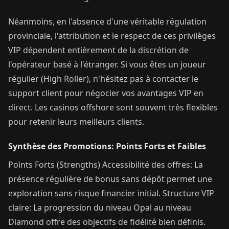
Néanmoins, en l'absence d'une véritable régulation
provinciale, l'attribution et le respect de ces privilèges
VIP dépendent entièrement de la discrétion de
l'opérateur basé à l'étranger. Si vous êtes un joueur
régulier (High Roller), n'hésitez pas à contacter le
support client pour négocier vos avantages VIP en
direct. Les casinos offshore sont souvent très flexibles
pour retenir leurs meilleurs clients.
Synthèse des Promotions: Points Forts et Faibles
Points Forts (Strengths) Accessibilité des offres: La
présence régulière de bonus sans dépôt permet une
exploration sans risque financier initial. Structure VIP
claire: La progression du niveau Opal au niveau
Diamond offre des objectifs de fidélité bien définis.