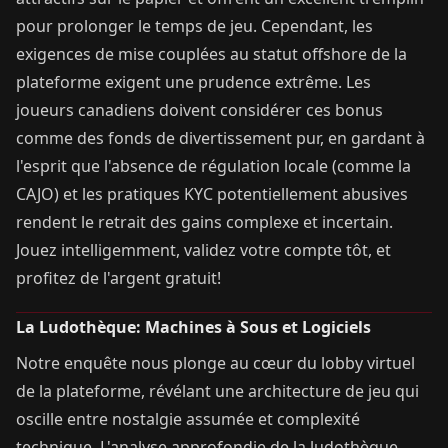
pour prolonger le temps de jeu. Cependant, les
exigences de mise couplées au statut offshore de la
plateforme exigent une prudence extrême. Les
joueurs canadiens doivent considérer ces bonus
comme des fonds de divertissement pur, en gardant à
l'esprit que l'absence de régulation locale (comme la
CAJO) et les pratiques KYC potentiellement abusives
rendent le retrait des gains complexe et incertain.
Jouez intelligemment, validez votre compte tôt, et
profitez de l'argent gratuit!
La Ludothèque: Machines à Sous et Logiciels
Notre enquête nous plonge au cœur du lobby virtuel
de la plateforme, révélant une architecture de jeu qui
oscille entre nostalgie assumée et complexité
technique. L'analyse approfondie de la ludothèque