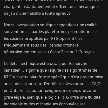
chargent instantanément et offrent des mécaniques
de jeu d'une fiabilité à toute épreuve.
Notre investigation souligne cependant une réalité
souvent omise par les plateformes promotionnelles:
les casinos propulsés par RTG opèrent très
fréquemment sous des licences offshore,
généralement émises au Costa Rica ou à Curaçao.
Ce détail technique est crucial pour le marché
canadien. Il signifie que l'équité des algorithmes de
RTG sur cette plateforme spécifique n'est pas soumise
aux audits rigoureux d'entités locales comme la CAJO
en Ontario. Le joueur navigue donc dans une zone
grise légale. Bien que le logiciel RTG offre une fluidité
indéniable et des mécaniques éprouvées, les