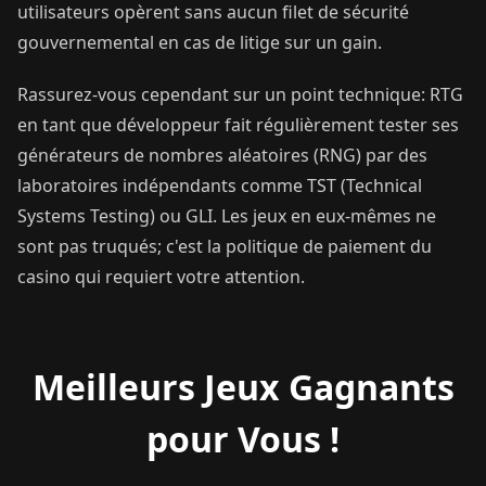
utilisateurs opèrent sans aucun filet de sécurité
gouvernemental en cas de litige sur un gain.
Rassurez-vous cependant sur un point technique: RTG
en tant que développeur fait régulièrement tester ses
générateurs de nombres aléatoires (RNG) par des
laboratoires indépendants comme TST (Technical
Systems Testing) ou GLI. Les jeux en eux-mêmes ne
sont pas truqués; c'est la politique de paiement du
casino qui requiert votre attention.
Meilleurs Jeux Gagnants
pour Vous !
SUGAR RUSH 1000
JACK HAMMER