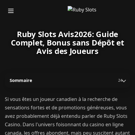
Ruby Slots Avis2026: Guide
Complet, Bonus sans Dépôt et
Avis des Joueurs
Sommaire
24
Si vous êtes un joueur canadien à la recherche de
sensations fortes et de promotions généreuses, vous
avez probablement déjà entendu parler de Ruby Slots
Casino. Dans l'univers foisonnant du casino en ligne
canada, les offres abondent, mais peu suscitent autant