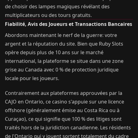
de choisir des lampes magiques révélant des
multiplicateurs ou des tours gratuits.
Fiabilité, Avis des Joueurs et Transactions Bancaires
Abordons maintenant le nerf de la guerre: votre
argent et la réputation du site. Bien que Ruby Slots
opère depuis plus de 10 ans sur le marché
international, la plateforme se situe dans une zone
grise au Canada avec 0 % de protection juridique
locale pour les joueurs.
Contrairement aux plateformes approuvées par la
CAJO en Ontario, ce casino s'appuie sur une licence
offshore (généralement émise au Costa Rica ou à
Curaçao), ce qui signifie que 100 % des litiges sont
traités hors de la juridiction canadienne. Les résidents
de l'Ontario qui y jouent sortent totalement du cadre